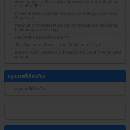
แหล่งเรียนรู้ ลำน้ำปิงห่าง ขัวมุง ศูนย์วัฒนธรรมตำบลอุโมงค์ ชั้น
ประถมศึกษปีที่ 5
กิจกรรมส่งเสริมคุณธรรม จริยธรรม และเรียนรู้ประวัติศาสตร์
เมืองลำพูน
การดำเนินการจัดการเรียนรู้เชิงรุก ACTIVE LEARNING โดยครู
โรงเรียนอนุบาลเมืองลำพูน
คลังข้อสอบตามตัวชี้วัดปลายทาง
วีดีโอกิจกรรมการเรียนการสอน "ห้องเรียน สร้างสุข"
E-BOOK ชื่อบ้านนามเมืองในตำบลอุโมงค์ ปี 2568 โดยครูอุทุมพร
มูลรินต๊ะ
กฏหมายที่เกี่ยวข้อง
กฏหมายที่เกี่ยวข้อง