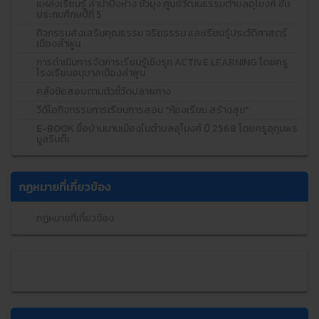
แหล่งเรียนรู้ ลำน้ำปิงห่าง ขัวมุง ศูนย์วัฒนธรรมตำบลอุโมงค์ ชั้น
ประถมศึกษปีที่ 5
กิจกรรมส่งเสริมคุณธรรม จริยธรรม และเรียนรู้ประวัติศาสตร์
เมืองลำพูน
การดำเนินการจัดการเรียนรู้เชิงรุก ACTIVE LEARNING โดยครู
โรงเรียนอนุบาลเมืองลำพูน
คลังข้อสอบตามตัวชี้วัดปลายทาง
วีดีโอกิจกรรมการเรียนการสอน "ห้องเรียน สร้างสุข"
E-BOOK ชื่อบ้านนามเมืองในตำบลอุโมงค์ ปี 2568 โดยครูอุทุมพร
มูลรินต๊ะ
กฏหมายที่เกี่ยวข้อง
กฏหมายที่เกี่ยวข้อง