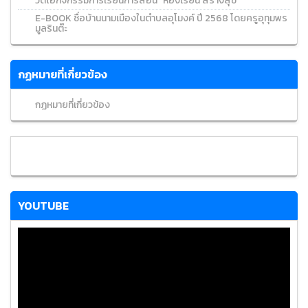
วีดีโอกิจกรรมการเรียนการสอน "ห้องเรียน สร้างสุข"
E-BOOK ชื่อบ้านนามเมืองในตำบลอุโมงค์ ปี 2568 โดยครูอุทุมพร
มูลรินต๊ะ
กฏหมายที่เกี่ยวข้อง
กฏหมายที่เกี่ยวข้อง
YOUTUBE