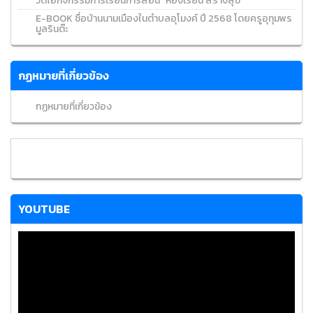
วีดีโอกิจกรรมการเรียนการสอน "ห้องเรียน สร้างสุข"
E-BOOK ชื่อบ้านนามเมืองในตำบลอุโมงค์ ปี 2568 โดยครูอุทุมพร
มูลรินต๊ะ
กฏหมายที่เกี่ยวข้อง
กฏหมายที่เกี่ยวข้อง
YOUTUBE