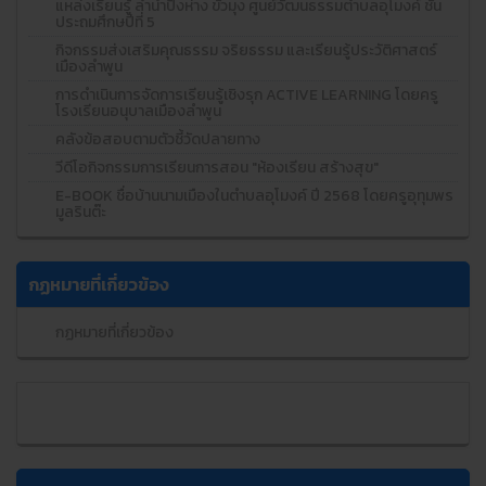
แหล่งเรียนรู้ ลำน้ำปิงห่าง ขัวมุง ศูนย์วัฒนธรรมตำบลอุโมงค์ ชั้น
ประถมศึกษปีที่ 5
กิจกรรมส่งเสริมคุณธรรม จริยธรรม และเรียนรู้ประวัติศาสตร์
เมืองลำพูน
การดำเนินการจัดการเรียนรู้เชิงรุก ACTIVE LEARNING โดยครู
โรงเรียนอนุบาลเมืองลำพูน
คลังข้อสอบตามตัวชี้วัดปลายทาง
วีดีโอกิจกรรมการเรียนการสอน "ห้องเรียน สร้างสุข"
E-BOOK ชื่อบ้านนามเมืองในตำบลอุโมงค์ ปี 2568 โดยครูอุทุมพร
มูลรินต๊ะ
กฏหมายที่เกี่ยวข้อง
กฏหมายที่เกี่ยวข้อง