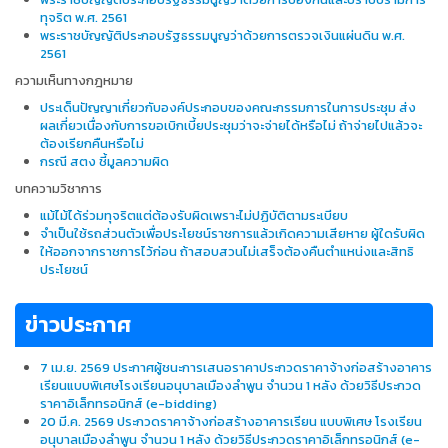
ทุจริต พ.ศ. 2561
พระราชบัญญัติประกอบรัฐธรรมนูญว่าด้วยการตรวจเงินแผ่นดิน พ.ศ.
2561
ความเห็นทางกฎหมาย
ประเด็นปัญญาเกี่ยวกับองค์ประกอบของคณะกรรมการในการประชุม ส่ง
ผลเกี่ยวเนื่องกับการขอเบิกเบี้ยประชุมว่าจะจ่ายได้หรือไม่ ถ้าจ่ายไปแล้วจะ
ต้องเรียกคืนหรือไม่
กรณี สตง ชี้มูลความผิด
บทความวิชาการ
แม้ไม้ได้ร่วมทุจริตแต่ต้องรับผิดเพราะไม่ปฏิบัติตามระเบียบ
จำเป็นใช้รถส่วนตัวเพื่อประโยชน์ราชการแล้วเกิดความเสียหาย ผู้ใดรับผิด
ให้ออกจากราชการไว้ก่อน ถ้าสอบสวนไม่เสร็จต้องคืนตำแหน่งและสิทธิ
ประโยชน์
ข่าวประกาศ
7 เม.ย. 2569 ประกาศผู้ชนะการเสนอราคาประกวดราคาจ้างก่อสร้างอาคาร
เรียนแบบพิเศษโรงเรียนอนุบาลเมืองลำพูน จำนวน 1 หลัง ด้วยวิธีประกวด
ราคาอิเล็กทรอนิกส์ (e-bidding)
20 มี.ค. 2569 ประกวดราคาจ้างก่อสร้างอาคารเรียน แบบพิเศษ โรงเรียน
อนุบาลเมืองลําพูน จํานวน 1 หลัง ด้วยวิธีประกวดราคาอิเล็กทรอนิกส์ (e-