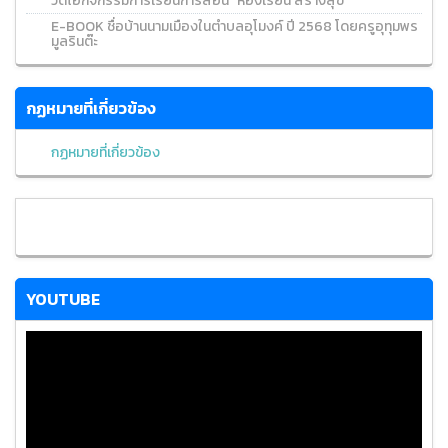
วีดีโอกิจกรรมการเรียนการสอน "ห้องเรียน สร้างสุข"
E-BOOK ชื่อบ้านนามเมืองในตำบลอุโมงค์ ปี 2568 โดยครูอุทุมพร
มูลรินต๊ะ
กฏหมายที่เกี่ยวข้อง
กฏหมายที่เกี่ยวข้อง
YOUTUBE