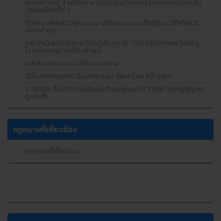
แหล่งเรียนรู้ ลำน้ำปิงห่าง ขัวมุง ศูนย์วัฒนธรรมตำบลอุโมงค์ ชั้น
ประถมศึกษปีที่ 5
กิจกรรมส่งเสริมคุณธรรม จริยธรรม และเรียนรู้ประวัติศาสตร์
เมืองลำพูน
การดำเนินการจัดการเรียนรู้เชิงรุก ACTIVE LEARNING โดยครู
โรงเรียนอนุบาลเมืองลำพูน
คลังข้อสอบตามตัวชี้วัดปลายทาง
วีดีโอกิจกรรมการเรียนการสอน "ห้องเรียน สร้างสุข"
E-BOOK ชื่อบ้านนามเมืองในตำบลอุโมงค์ ปี 2568 โดยครูอุทุมพร
มูลรินต๊ะ
กฏหมายที่เกี่ยวข้อง
กฏหมายที่เกี่ยวข้อง