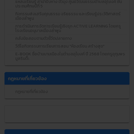
แหล่งเรียนรู้ ลำน้ำปิงห่าง ขัวมุง ศูนย์วัฒนธรรมตำบลอุโมงค์ ชั้น
ประถมศึกษปีที่ 5
กิจกรรมส่งเสริมคุณธรรม จริยธรรม และเรียนรู้ประวัติศาสตร์
เมืองลำพูน
การดำเนินการจัดการเรียนรู้เชิงรุก ACTIVE LEARNING โดยครู
โรงเรียนอนุบาลเมืองลำพูน
คลังข้อสอบตามตัวชี้วัดปลายทาง
วีดีโอกิจกรรมการเรียนการสอน "ห้องเรียน สร้างสุข"
E-BOOK ชื่อบ้านนามเมืองในตำบลอุโมงค์ ปี 2568 โดยครูอุทุมพร
มูลรินต๊ะ
กฏหมายที่เกี่ยวข้อง
กฏหมายที่เกี่ยวข้อง